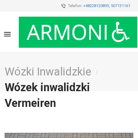
Telefon:
+48228120895
,
507131161
Toggle
navigation
Wózki Inwalidzkie
/
Wózek inwalidzki
Vermeiren