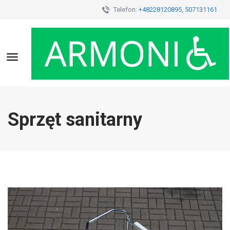
Telefon:
+48228120895
,
507131161
Toggle
navigation
Sprzęt sanitarny