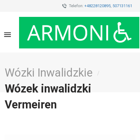
Telefon:
+48228120895
,
507131161
Toggle
navigation
Wózki Inwalidzkie
/
Wózek inwalidzki
Vermeiren