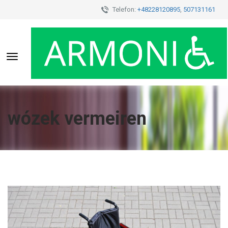
Telefon:
+48228120895
,
507131161
Toggle
navigation
wózek vermeiren