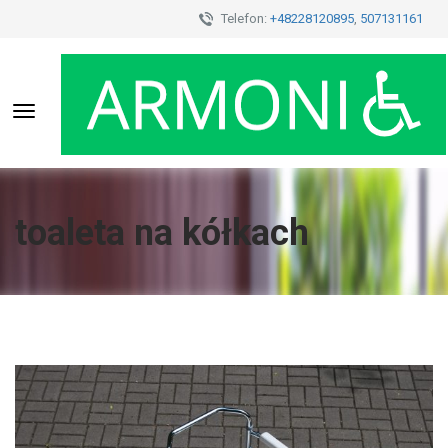
Telefon:
+48228120895
,
507131161
Toggle
navigation
toaleta na kółkach