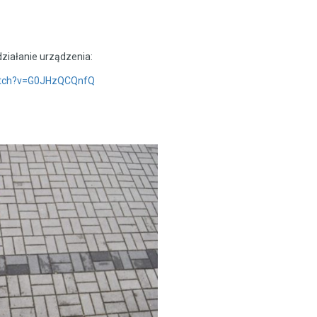
działanie urządzenia:
atch?v=G0JHzQCQnfQ