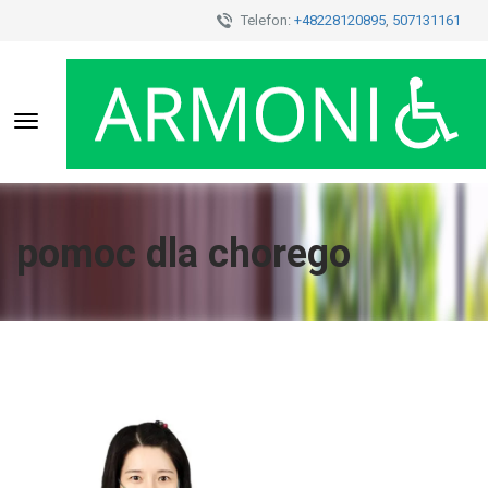
Telefon:
+48228120895
,
507131161
Toggle
navigation
pomoc dla chorego