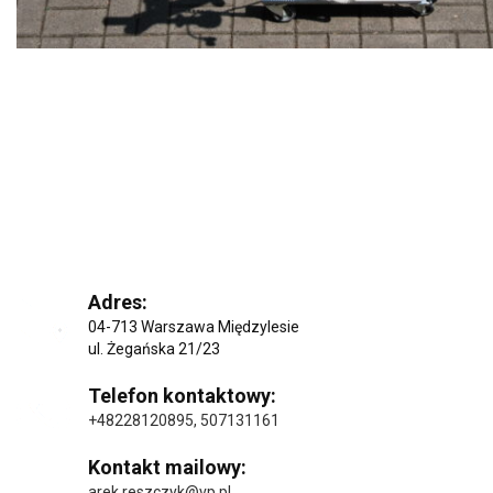
Adres:
04-713 Warszawa Międzylesie
ul. Żegańska 21/23
Telefon kontaktowy:
+48228120895
,
507131161
Kontakt mailowy:
arek.reszczyk@vp.pl