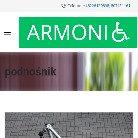
Telefon:
+48228120895
,
507131161
Toggle
navigation
podnośnik