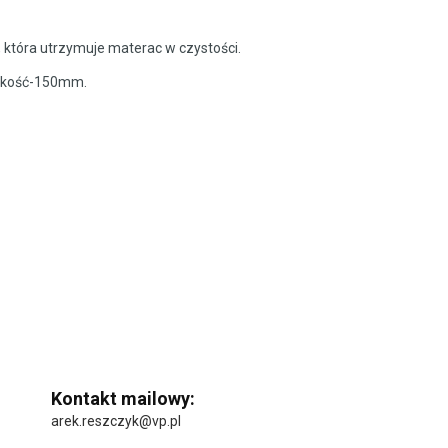
która utrzymuje materac w czystości.
okość-150mm.
Kontakt mailowy:
arek.reszczyk@vp.pl