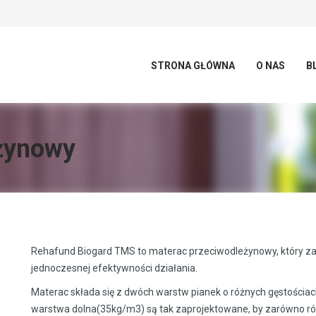
STRONA GŁÓWNA
O NAS
B
żynowy
Rehafund Biogard TMS to materac przeciwodleżynowy, który za
jednoczesnej efektywności działania.
Materac składa się z dwóch warstw pianek o różnych gęstościa
warstwa dolna(35kg/m3) są tak zaprojektowane, by zarówno równ