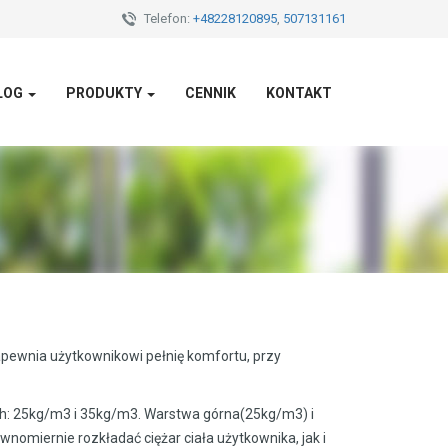
Telefon:
+48228120895
,
507131161
LOG
PRODUKTY
CENNIK
KONTAKT
pewnia użytkownikowi pełnię komfortu, przy
ch: 25kg/m3 i 35kg/m3. Warstwa górna(25kg/m3) i
omiernie rozkładać ciężar ciała użytkownika, jak i