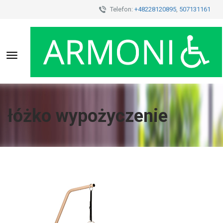
Telefon:
+48228120895
,
507131161
Toggle
navigation
łóżko wypożyczenie