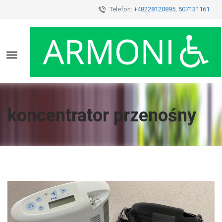
Telefon:
+48228120895
,
507131161
Toggle
navigation
koncentrator przenośny