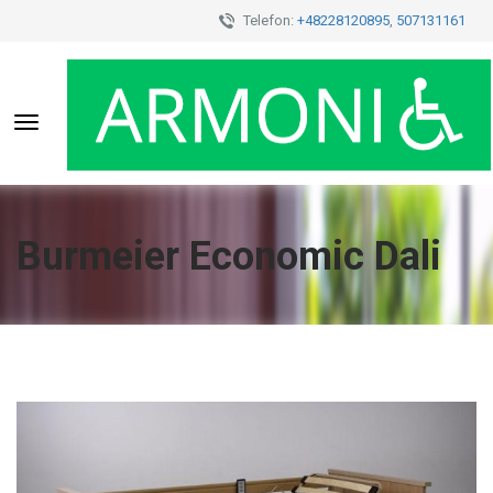
Telefon:
+48228120895
,
507131161
Toggle
navigation
Burmeier Economic Dali