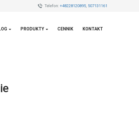
Telefon:
+48228120895
,
507131161
LOG
PRODUKTY
CENNIK
KONTAKT
ie