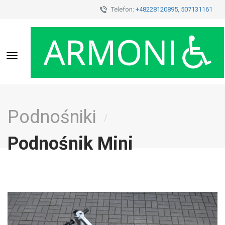
Telefon:
+48228120895
,
507131161
Toggle
navigation
Podnośniki
/
Podnośnik Mini