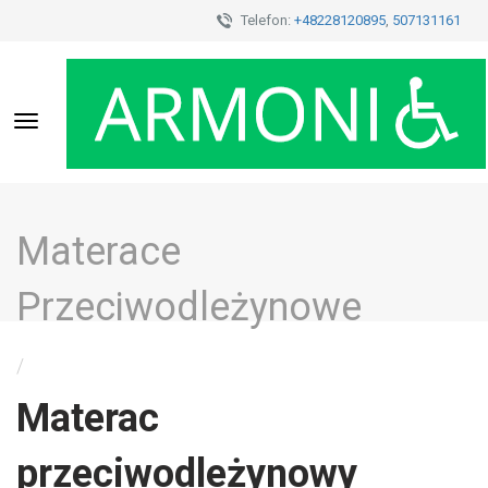
Telefon:
+48228120895
,
507131161
Toggle
navigation
Materace
Przeciwodleżynowe
/
Materac
przeciwodleżynowy