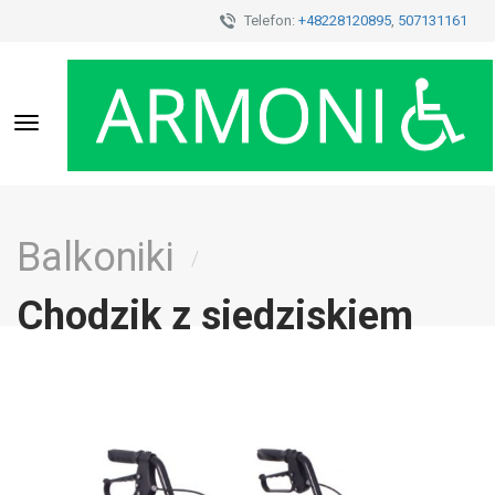
Telefon:
+48228120895
,
507131161
Toggle
navigation
Balkoniki
/
Chodzik z siedziskiem